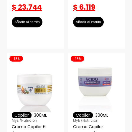
$
23.744
$
6.119
Añadir al carrito
Añadir al carrito
-15%
-15%
Capilar
300ML
Capilar
300ML
MyE /
Nutrición
MyE /
Nutrición
Crema Capilar 6
Crema Capilar