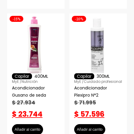
-15%
-20%
Capilar
400ML
Capilar
300ML
MyE /
Nutrición
MyE /
Cuidado profesional
Acondicionador
Acondicionador
Gusano de seda
Plexipro N°2
$
27.934
$
71.995
$
23.744
$
57.596
Añadir al carrito
Añadir al carrito