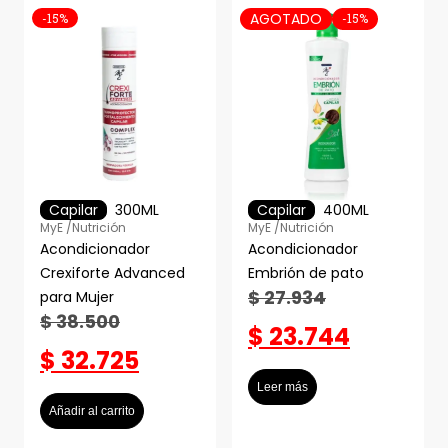
AGOTADO
-15%
-15%
Capilar
300ML
Capilar
400ML
MyE /
Nutrición
MyE /
Nutrición
Acondicionador
Acondicionador
Crexiforte Advanced
Embrión de pato
$
27.934
para Mujer
$
38.500
$
23.744
$
32.725
Leer más
Añadir al carrito