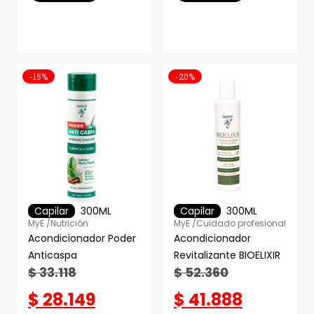
-15%
-20%
Capilar
300ML
Capilar
300ML
MyE /
Nutrición
MyE /
Cuidado profesional
Acondicionador Poder
Acondicionador
Anticaspa
Revitalizante BIOELIXIR
$
33.118
$
52.360
$
28.149
$
41.888