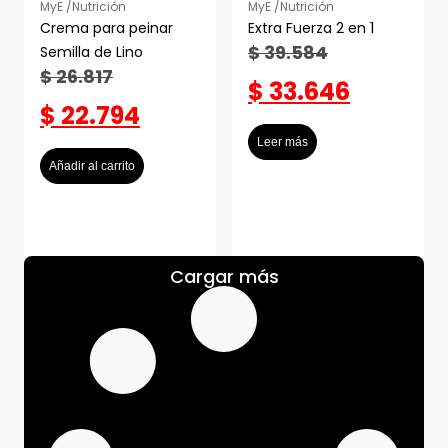
MyE /
Nutrición
MyE /
Nutrición
Crema para peinar
Extra Fuerza 2 en 1
$
39.584
Semilla de Lino
$
26.817
$
33.646
$
22.794
Leer más
Añadir al carrito
Cargar más