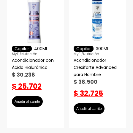
Capilar
400ML
Capilar
300ML
MyE /
Nutrición
MyE /
Nutrición
Acondicionador con
Acondicionador
Ácido Hialurónico
Crexiforte Advanced
$
30.238
para Hombre
$
38.500
$
25.702
$
32.725
Añadir al carrito
Añadir al carrito