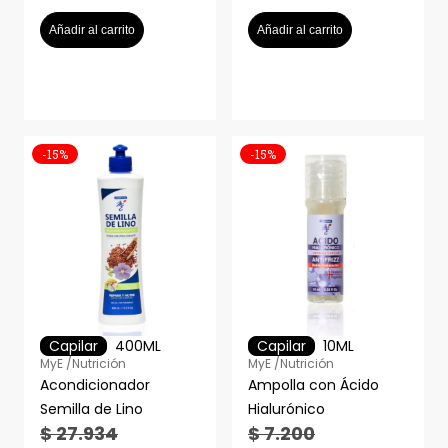
Añadir al carrito
Añadir al carrito
-15%
-15%
Capilar
400ML
Capilar
10ML
MyE /
Nutrición
MyE /
Nutrición
Acondicionador
Ampolla con Ácido
Semilla de Lino
Hialurónico
$
27.934
$
7.200