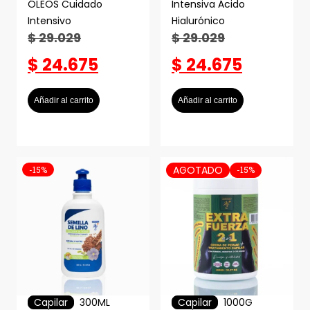
ÓLEOS Cuidado
Intensiva Ácido
Intensivo
Hialurónico
$
29.029
$
29.029
$
24.675
$
24.675
Añadir al carrito
Añadir al carrito
AGOTADO
-15%
-15%
Capilar
300ML
Capilar
1000G