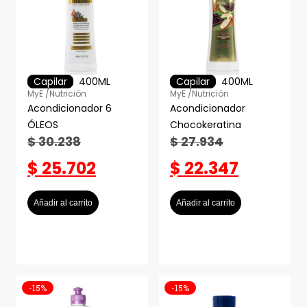
Capilar
400ML
Capilar
400ML
MyE /
Nutrición
MyE /
Nutrición
Acondicionador 6
Acondicionador
ÓLEOS
Chocokeratina
$
30.238
$
27.934
$
25.702
$
22.347
Añadir al carrito
Añadir al carrito
-15%
-15%