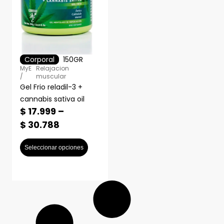
Corporal
150GR
MyE
Relajacion
/
muscular
Gel Frio reladil-3 +
cannabis sativa oil
$
17.999
–
$
30.788
Seleccionar opciones