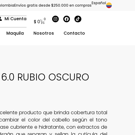
Español
olombia
Envíos gratis desde $250.000 en compras
Mi Cuenta
0
$
0
Maquila
Nosotros
Contacto
 6.0 RUBIO OSCURO
xcelente producto que brinda cobertura total
cambiar el color del cabello según el tono
se cubriente e hidratante, con extractos de
rgán que reparan y sellan la cutícula del