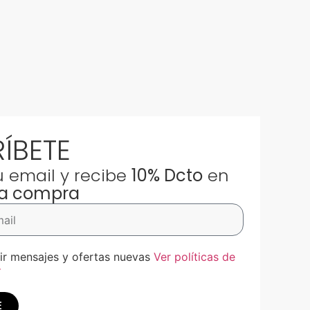
ÍBETE
u email y recibe
10% Dcto
en
ra compra
ir mensajes y ofertas nuevas
Ver políticas de
í
E