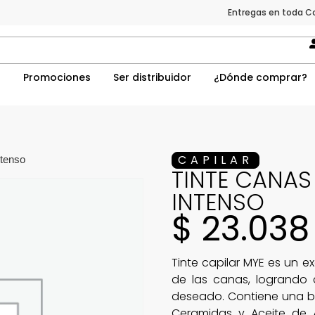
Entregas en toda C
a
Promociones
Ser distribuidor
¿Dónde comprar?
CAPILAR
ntenso
TINTE CANAS
INTENSO
$
23.038
Tinte capilar MYE es un e
de las canas, logrando 
deseado. Contiene una ba
Ceramidas y Aceite de A