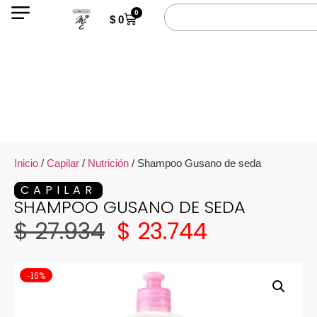
0
$
0
Inicio
/
Capilar
/
Nutrición
/ Shampoo Gusano de seda
CAPILAR
SHAMPOO GUSANO DE SEDA
$
27.934
$
23.744
-15%