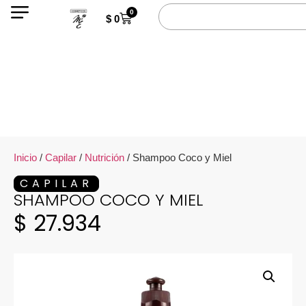
0
$
0
Inicio
/
Capilar
/
Nutrición
/ Shampoo Coco y Miel
CAPILAR
SHAMPOO COCO Y MIEL
$
27.934