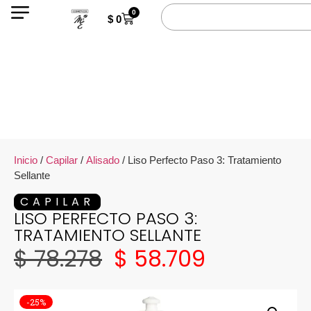
0
$
0
Inicio
/
Capilar
/
Alisado
/ Liso Perfecto Paso 3: Tratamiento
Sellante
CAPILAR
LISO PERFECTO PASO 3:
TRATAMIENTO SELLANTE
$
78.278
$
58.709
-25%